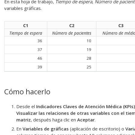
En esta hoja de trabajo,
Tiempo de espera
,
Número de pacient
variables gráficas.
C1
C2
C3
Tiempo de espera
Número de pacientes
Número de médi
36
10
37
19
46
28
39
25
Cómo hacerlo
Desde el
Indicadores Claves de Atención Médica (KPIs)
Visualizar las relaciones de otras variables con el ti
matriz
, después haga clic en
Aceptar
.
En
Variables de gráficas
(aplicación de escritorio) o
Vari