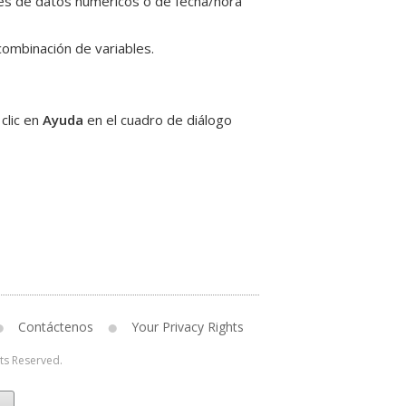
es de datos numéricos o de fecha/hora
combinación de variables.
clic en
Ayuda
en el cuadro de diálogo
Contáctenos
Your Privacy Rights
hts Reserved.