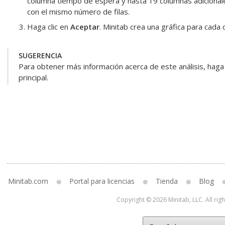
columna
tiempo de espera
y hasta 19 columnas adicional
con el mismo número de filas.
Haga clic en
Aceptar
.
Minitab crea una gráfica para cada 
SUGERENCIA
Para obtener más información acerca de este análisis, haga 
principal.
Minitab.com
Portal para licencias
Tienda
Blog
Copyright © 2026 Minitab, LLC. All rig