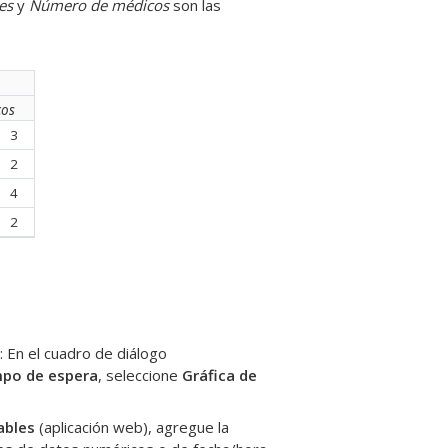
es
y
Número de médicos
son las
cos
3
2
4
2
: En el cuadro de diálogo
empo de espera
, seleccione
Gráfica de
ables
(aplicación web), agregue la