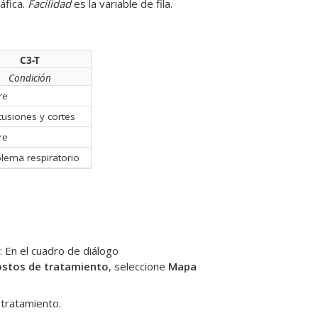
áfica.
Facilidad
es la variable de fila.
C3-T
Condición
re
usiones y cortes
re
lema respiratorio
: En el cuadro de diálogo
costos de tratamiento
, seleccione
Mapa
 tratamiento
.