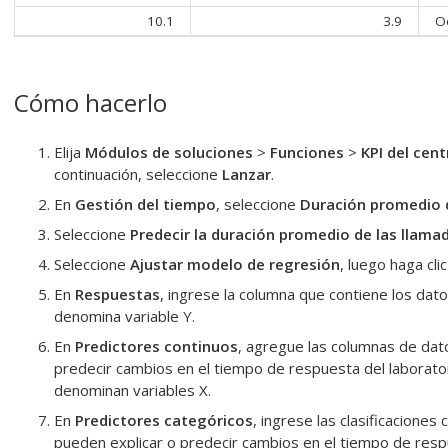
10.1
3.9
O
Cómo hacerlo
Elija
Módulos de soluciones
>
Funciones
>
KPI del cent
continuación, seleccione
Lanzar
.
En
Gestión del tiempo
, seleccione
Duración promedio 
Seleccione
Predecir la duración promedio de las llama
Seleccione
Ajustar modelo de regresión
, luego haga cli
En
Respuestas
, ingrese la columna que contiene los dat
denomina variable Y.
En
Predictores continuos
, agregue las columnas de dat
predecir cambios en el tiempo de respuesta del laborator
denominan variables X.
En
Predictores categóricos
, ingrese las clasificacione
pueden explicar o predecir cambios en el tiempo de respu