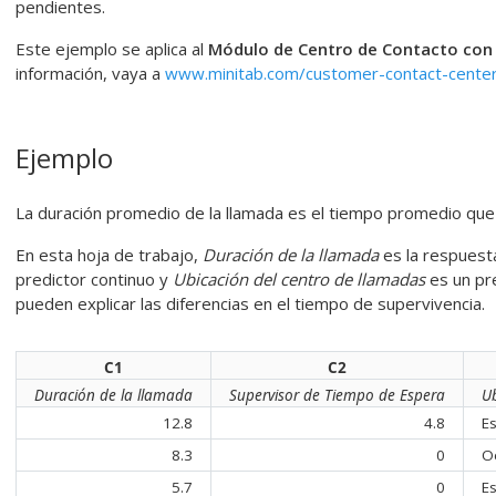
pendientes.
Este ejemplo se aplica al
Módulo de Centro de Contacto con 
información, vaya a
www.minitab.com/customer-contact-cente
Ejemplo
La duración promedio de la llamada es el tiempo promedio que
En esta hoja de trabajo,
Duración de la llamada
es la respuest
predictor continuo y
Ubicación del centro de llamadas
es un pre
pueden explicar las diferencias en el tiempo de supervivencia.
C1
C2
Duración de la llamada
Supervisor de Tiempo de Espera
Ub
12.8
4.8
Es
8.3
0
O
5.7
0
Es