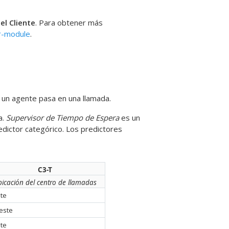
el Cliente
. Para obtener más
r-module
.
 un agente pasa en una llamada.
a.
Supervisor de Tiempo de Espera
es un
dictor categórico. Los predictores
C3-T
icación del centro de llamadas
te
este
te