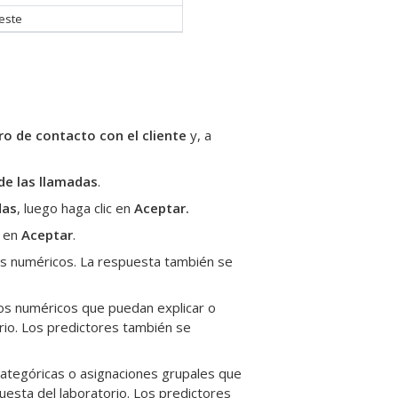
este
ro de contacto con el cliente
y, a
de las llamadas
.
das
, luego haga clic en
Aceptar
.
c en
Aceptar
.
os numéricos.
La respuesta también se
os numéricos que puedan explicar o
io.
Los predictores también se
s categóricas o asignaciones grupales que
esta del laboratorio.
Los predictores