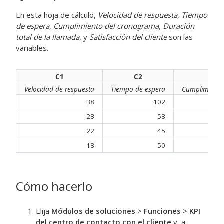
En esta hoja de cálculo,
Velocidad de respuesta
,
Tiempo
de espera
,
Cumplimiento del cronograma
,
Duración
total de la llamada
, y
Satisfacción del cliente
son las
variables.
C1
C2
Velocidad de respuesta
Tiempo de espera
Cumplimiento
38
102
28
58
22
45
18
50
Cómo hacerlo
Elija
Módulos de soluciones
>
Funciones
>
KPI
del centro de contacto con el cliente
y, a