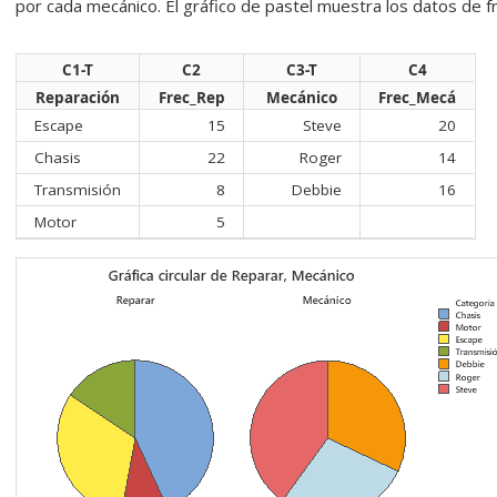
por cada mecánico. El gráfico de pastel muestra los datos de f
C1-T
C2
C3-T
C4
Reparación
Frec_Rep
Mecánico
Frec_Mecá
Escape
15
Steve
20
Chasis
22
Roger
14
Transmisión
8
Debbie
16
Motor
5