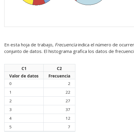
En esta hoja de trabajo,
Frecuencia
indica el número de ocurre
conjunto de datos. El histograma grafica los datos de frecuenc
C1
C2
Valor de datos
Frecuencia
0
2
1
22
2
27
3
37
4
12
5
7