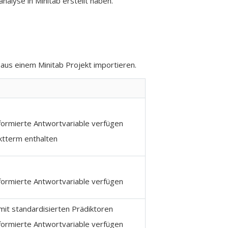
analyse in
Minitab
erstellt haben.
e aus einem
Minitab
Projekt importieren.
sformierte Antwortvariable verfügen
nktterm enthalten
sformierte Antwortvariable verfügen
mit standardisierten Prädiktoren
sformierte Antwortvariable verfügen