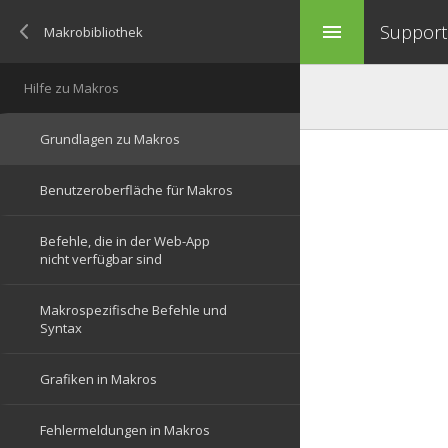
Support 
menu