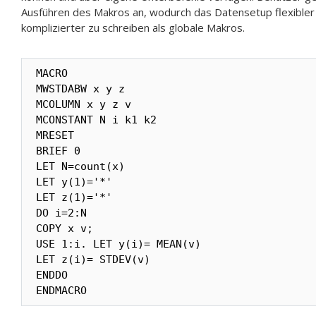
Ausführen des Makros an, wodurch das Datensetup flexibler w
komplizierter zu schreiben als globale Makros.
MACRO 

MWSTDABW x y z 

MCOLUMN x y z v 

MCONSTANT N i k1 k2 

MRESET 

BRIEF 0 

LET N=count(x) 

LET y(1)='*' 

LET z(1)='*' 

DO i=2:N 

COPY x v; 

USE 1:i. LET y(i)= MEAN(v) 

LET z(i)= STDEV(v) 

ENDDO 

ENDMACRO