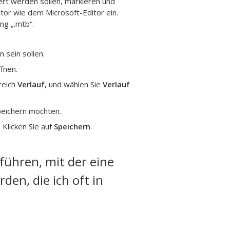
rt werden sollen, markieren und
itor wie dem Microsoft-Editor ein.
ng „.mtb“.
n sein sollen.
fnen.
reich
Verlauf
, und wählen Sie
Verlauf
peichern möchten.
 Klicken Sie auf
Speichern
.
führen, mit der eine
en, die ich oft in