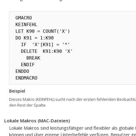
GMACRO 

KEINFEHL    

LET K90 = COUNT('X') 

DO K91 = 1:K90 

  IF  'X'[K91] = '*' 

  DELETE  K91:K90 'X' 

    BREAK 

  ENDIF 

ENDDO 

ENDMACRO
Beispiel
Dieses Makro (KEINFEHL) sucht nach der ersten fehlenden Beobachtun
den Rest der Spalte.
Lokale Makros (MAC-Dateien)
Lokale Makros sind leistungsfähiger und flexibler als globa
können und über eigene Unterbefehle verfügen. Benutzer g