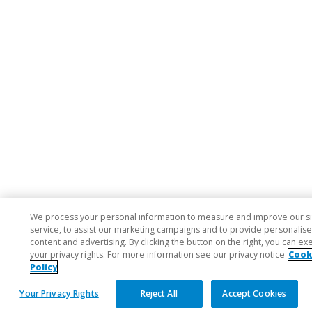
We process your personal information to measure and improve our s
service, to assist our marketing campaigns and to provide personalis
content and advertising. By clicking the button on the right, you can ex
your privacy rights. For more information see our privacy notice
Cook
Policy
Your Privacy Rights
Reject All
Accept Cookies