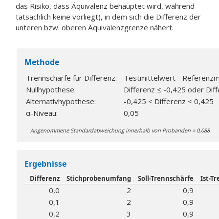
das Risiko, dass Äquivalenz behauptet wird, während
tatsächlich keine vorliegt), in dem sich die Differenz der
unteren bzw. oberen Äquivalenzgrenze nähert.
Methode
Trennschärfe für Differenz:
Testmittelwert - Referenzm
Nullhypothese:
Differenz ≤ -0,425 oder Dif
Alternativhypothese:
-0,425 < Differenz < 0,425
α-Niveau:
0,05
Angenommene Standardabweichung innerhalb von Probanden = 0,088
Ergebnisse
Differenz
Stichprobenumfang
Soll-Trennschärfe
Ist-T
0,0
2
0,9
0,1
2
0,9
0,2
3
0,9