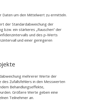
 Daten um den Mittelwert zu ermitteln.
ert der Standardabweichung der
g bzw. ein stärkeres „Rauschen“ der
nfidenzintervalls und des p-Werts
zintervall und einer geringeren
bjekte
ardabweichung mehrerer Werte der
e des Zufallsfehlers in den Messwerten
chdem Behandlungseffekte,
 wurden. Größere Werte geben eine
elnen Teilnehmer an.