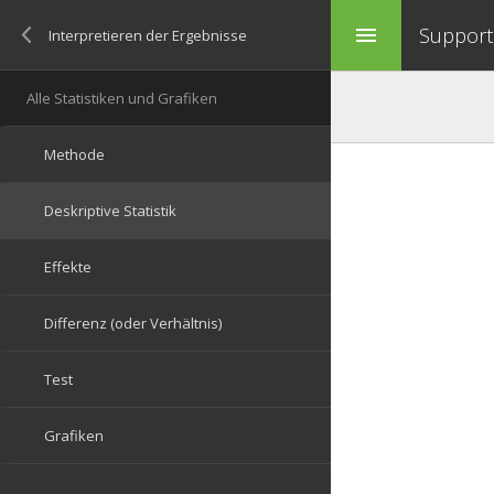
Support 
menu