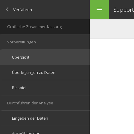
Support 
menu