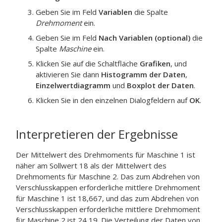
Geben Sie im Feld
Variablen
die Spalte
Drehmoment
ein.
Geben Sie im Feld
Nach Variablen (optional)
die
Spalte
Maschine
ein.
Klicken Sie auf die Schaltfläche
Grafiken
, und
aktivieren Sie dann
Histogramm der Daten
,
Einzelwertdiagramm
und
Boxplot der Daten
.
Klicken Sie in den einzelnen Dialogfeldern auf
OK
.
Interpretieren der Ergebnisse
Der Mittelwert des Drehmoments für Maschine 1 ist
näher am Sollwert 18 als der Mittelwert des
Drehmoments für Maschine 2. Das zum Abdrehen von
Verschlusskappen erforderliche mittlere Drehmoment
für Maschine 1 ist 18,667, und das zum Abdrehen von
Verschlusskappen erforderliche mittlere Drehmoment
für Maschine 2 ist 24,19. Die Verteilung der Daten von