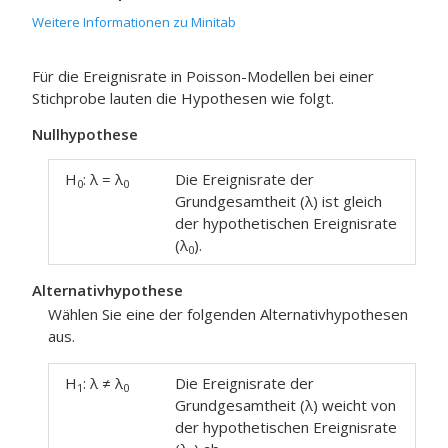
Weitere Informationen zu Minitab
Für die Ereignisrate in Poisson-Modellen bei einer
Stichprobe lauten die Hypothesen wie folgt.
Nullhypothese
H
: λ = λ
Die Ereignisrate der
0
0
Grundgesamtheit (λ) ist gleich
der hypothetischen Ereignisrate
(λ
).
0
Alternativhypothese
Wählen Sie eine der folgenden Alternativhypothesen
aus.
H
: λ ≠ λ
Die Ereignisrate der
1
0
Grundgesamtheit (λ) weicht von
der hypothetischen Ereignisrate