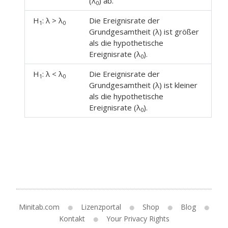
(λ
) ab.
0
H
: λ > λ
Die Ereignisrate der
1
0
Grundgesamtheit (λ) ist größer
als die hypothetische
Ereignisrate (λ
).
0
H
: λ < λ
Die Ereignisrate der
1
0
Grundgesamtheit (λ) ist kleiner
als die hypothetische
Ereignisrate (λ
).
0
Minitab.com
Lizenzportal
Shop
Blog
Kontakt
Your Privacy Rights