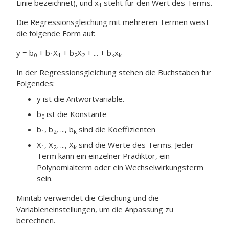
Linie bezeichnet), und x
steht für den Wert des Terms.
1
Die Regressionsgleichung mit mehreren Termen weist
die folgende Form auf:
y = b
+ b
X
+ b
X
+ ... + b
x
0
1
1
2
2
k
k
In der Regressionsgleichung stehen die Buchstaben für
Folgendes:
y ist die Antwortvariable.
b
ist die Konstante
0
b
, b
, ..., b
sind die Koeffizienten
1
2
k
X
, X
, ..., X
sind die Werte des Terms. Jeder
1
2
k
Term kann ein einzelner Prädiktor, ein
Polynomialterm oder ein Wechselwirkungsterm
sein.
Minitab verwendet die Gleichung und die
Variableneinstellungen, um die Anpassung zu
berechnen.