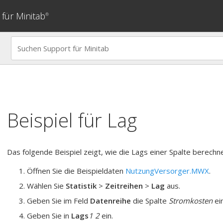
für Minitab
®
Beispiel für
Lag
Das folgende Beispiel zeigt, wie die Lags einer Spalte berechn
Öffnen Sie die Beispieldaten
NutzungVersorger.MWX
.
Wählen Sie
Statistik
>
Zeitreihen
>
Lag
aus.
Geben Sie im Feld
Datenreihe
die Spalte
Stromkosten
ein
Geben Sie in
Lags
1 2
ein.