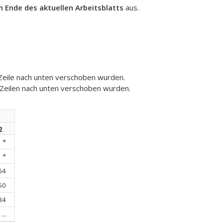
 Ende des aktuellen Arbeitsblatts
aus.
 Zeile nach unten verschoben wurden.
i Zeilen nach unten verschoben wurden.
2
*
*
64
50
84
...