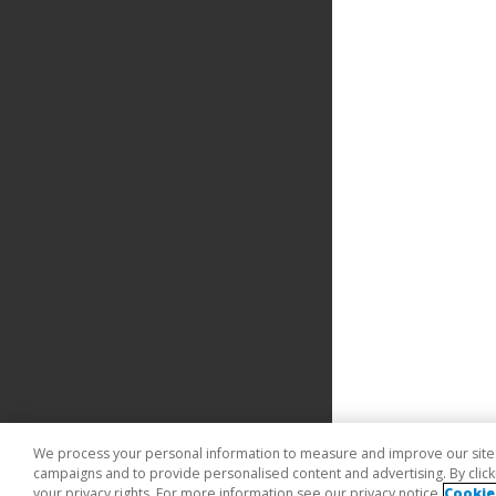
We process your personal information to measure and improve our sites 
campaigns and to provide personalised content and advertising. By clicki
your privacy rights. For more information see our privacy notice
Cookie