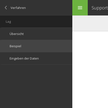
Support 
menu