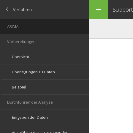
Support 
menu