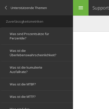
Support 
menu