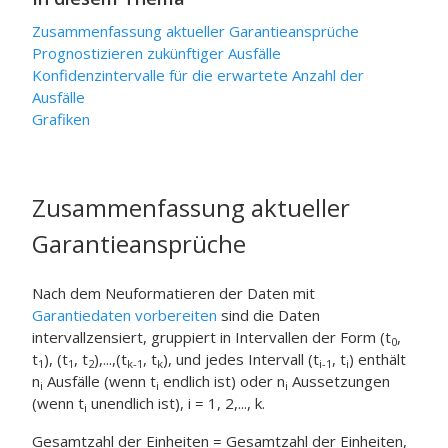
Zusammenfassung aktueller Garantieansprüche
Prognostizieren zukünftiger Ausfälle
Konfidenzintervalle für die erwartete Anzahl der
Ausfälle
Grafiken
Zusammenfassung aktueller
Garantieansprüche
Nach dem Neuformatieren der Daten mit
Garantiedaten vorbereiten
sind die Daten
intervallzensiert, gruppiert in Intervallen der Form (t
,
0
t
), (t
, t
),...,(t
, t
), und jedes Intervall (t
, t
) enthält
1
1
2
k-1
k
i-1
i
n
Ausfälle (wenn t
endlich ist) oder n
Aussetzungen
i
i
i
(wenn t
unendlich ist), i = 1, 2,..., k.
i
Gesamtzahl der Einheiten = Gesamtzahl der Einheiten,