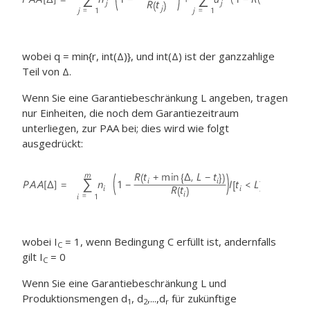
wobei q = min{r, int(Δ)}, und int(Δ) ist der ganzzahlige
Teil von Δ.
Wenn Sie eine Garantiebeschränkung L angeben, tragen
nur Einheiten, die noch dem Garantiezeitraum
unterliegen, zur PAA bei; dies wird wie folgt
ausgedrückt:
wobei I
= 1, wenn Bedingung C erfüllt ist, andernfalls
C
gilt I
= 0
C
Wenn Sie eine Garantiebeschränkung L und
Produktionsmengen d
, d
,...,d
für zukünftige
1
2
r