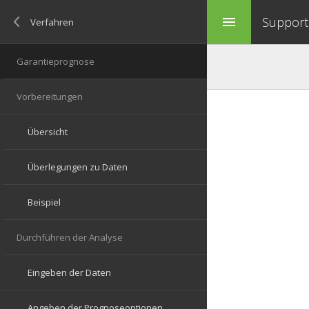
Support 
menu