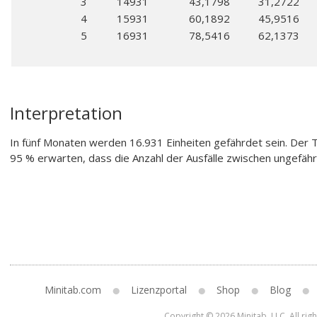
3
14931
43,1798
31,2722
4
15931
60,1892
45,9516
5
16931
78,5416
62,1373
Interpretation
In fünf Monaten werden 16.931 Einheiten gefährdet sein. Der Te
95 % erwarten, dass die Anzahl der Ausfälle zwischen ungefähr 
Minitab.com
Lizenzportal
Shop
Blog
Copyright © 2026 Minitab, LLC. All rig