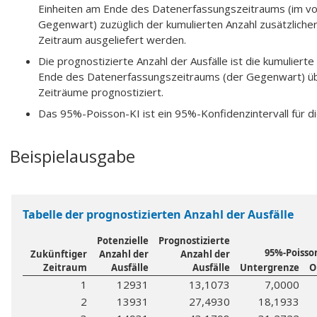
Einheiten am Ende des Datenerfassungszeitraums (im vorl
Gegenwart) zuzüglich der kumulierten Anzahl zusätzlicher
Zeitraum ausgeliefert werden.
Die prognostizierte Anzahl der Ausfälle ist die kumuliert
Ende des Datenerfassungszeitraums (der Gegenwart) üb
Zeiträume prognostiziert.
Das 95%-Poisson-KI ist ein 95%-Konfidenzintervall für di
Beispielausgabe
Tabelle der prognostizierten Anzahl der Ausfälle
Potenzielle
Prognostizierte
95%-Poisso
Zukünftiger
Anzahl der
Anzahl der
Zeitraum
Ausfälle
Ausfälle
Untergrenze
O
1
12931
13,1073
7,0000
2
13931
27,4930
18,1933