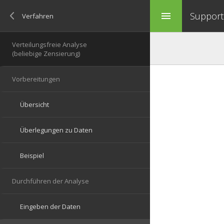
Support 
menu