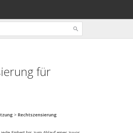
ierung für
n
ätzung
>
Rechtszensierung
ede Einheit bis zum Ablauf einer zuvor