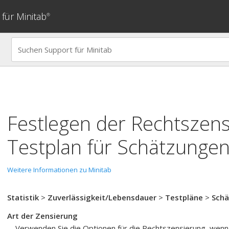
für Minitab
®
Festlegen der Rechtszens
Testplan für Schätzunge
Weitere Informationen zu Minitab
Statistik
>
Zuverlässigkeit/Lebensdauer
>
Testpläne
>
Sch
Art der Zensierung
Verwenden Sie die Optionen für die Rechtszensierung, wenn j