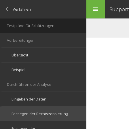
Support 
menu