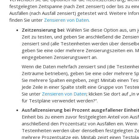
festgelegten Zeitspanne (nach Zeit zensiert) oder bis zu ei
Ausfällen (nach Ausfall zensiert) getestet wird. Weitere Inf
finden Sie unter
Zensieren von Daten
.
Zeitzensierung bei
: Wählen Sie diese Option aus, um 
Zeit zu testen, und geben Sie anschließend die Zensier
zensiert sind (alle Testeinheiten werden über denselb
geben Sie eine oder mehrere Zensierungszeiten ein. Mi
eingegebenen Zensierungswert an.
Wenn die Daten mehrfach zensiert sind (die Testeinhe
Zeiträume betrieben), geben Sie eine oder mehrere Sp
Sie mehrere Spalten eingeben, zeigt Minitab einen Tes
Jede Zeile in einer Spalte stellt eine Gruppe von Teste
Sie unter
Zensieren von Daten
; klicken Sie dort auf „In
für Testpläne verwendet werden?“.
Ausfallzensierung bei Prozent ausgefallener Einhei
Einheit bis zu einem zuvor festgelegten Anteil von Ausf
anschließend den Prozentsatz von Ausfällen ein. Wenn d
Testeinheiten werden über denselben festgelegten Ze
mehrere Prozentsätze ein. Minitab zeigt einen Testpl