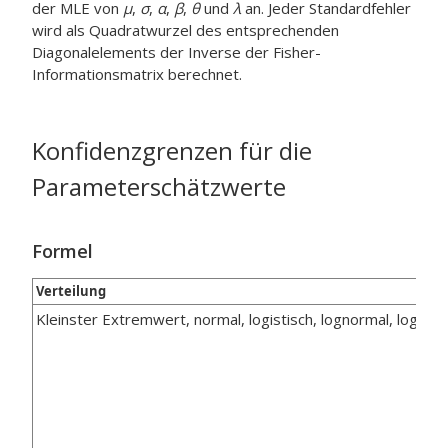
der MLE von
μ
,
σ
,
α
,
β
,
θ
und
λ
an. Jeder Standardfehler
wird als Quadratwurzel des entsprechenden
Diagonalelements der Inverse der Fisher-
Informationsmatrix berechnet.
Konfidenzgrenzen für die
Parameterschätzwerte
Formel
Verteilung
Kleinster Extremwert, normal, logistisch, lognormal, loglogi