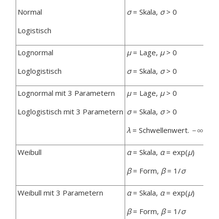
Normal
σ
= Skala,
σ
> 0
Logistisch
Lognormal
μ
= Lage,
μ
> 0
Loglogistisch
σ
= Skala,
σ
> 0
Lognormal mit 3 Parametern
μ
= Lage,
μ
> 0
Loglogistisch mit 3 Parametern
σ
= Skala,
σ
> 0
λ
= Schwellenwert.
Weibull
α
= Skala,
α
= exp(
μ
)
β
= Form,
β
= 1/
σ
Weibull mit 3 Parametern
α
= Skala,
α
= exp(
μ
)
β
= Form,
β
= 1/
σ