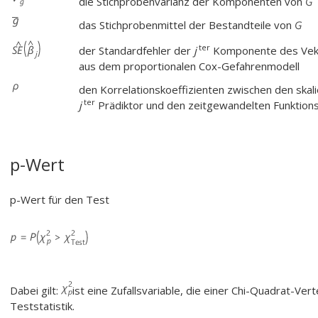
die Stichprobenvarianz der Komponenten von
das Stichprobenmittel der Bestandteile von
ter
der Standardfehler der
j
Komponente des Ve
aus dem proportionalen Cox-Gefahrenmodell
den Korrelationskoeffizienten zwischen den skal
ter
j
Prädiktor und den zeitgewandelten Funktion
p-Wert
p-Wert für den Test
Dabei gilt:
ist eine Zufallsvariable, die einer Chi-Quadrat-Ver
Teststatistik.