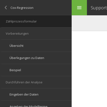
Support 
menu