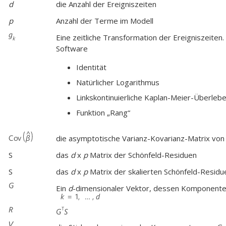
d
die Anzahl der Ereigniszeiten
p
Anzahl der Terme im Modell
Eine zeitliche Transformation der Ereigniszeiten. 
Software
Identität
Natürlicher Logarithmus
Linkskontinuierliche Kaplan-Meier-Überleb
Funktion „Rang“
die asymptotische Varianz-Kovarianz-Matrix vo
S
das
d
x
p
Matrix der Schönfeld-Residuen
S
das
d
x
p
Matrix der skalierten Schönfeld-Residu
Ein
d
-dimensionaler Vektor, dessen Komponente