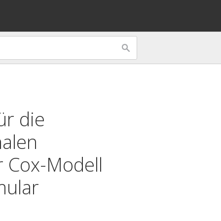
r die
nalen
r
Cox-Modell
mular