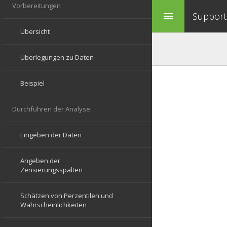
Support 
menu