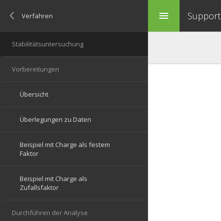
Support 
menu