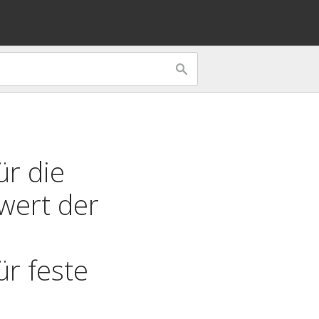
r die
lwert der
ür feste