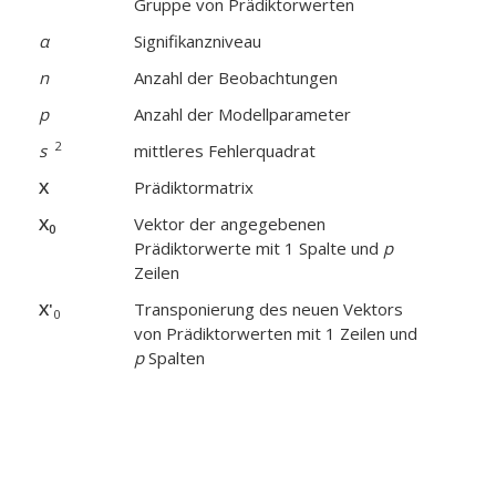
Gruppe von Prädiktorwerten
α
Signifikanzniveau
n
Anzahl der Beobachtungen
p
Anzahl der Modellparameter
2
s
mittleres Fehlerquadrat
X
Prädiktormatrix
X
Vektor der angegebenen
0
Prädiktorwerte mit 1 Spalte und
p
Zeilen
X'
Transponierung des neuen Vektors
0
von Prädiktorwerten mit 1 Zeilen und
p
Spalten