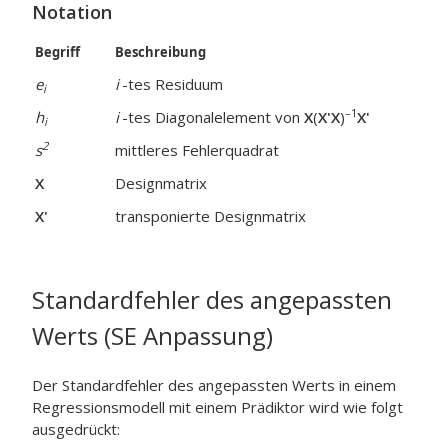
Notation
Begriff
Beschreibung
e
i
-tes Residuum
i
–1
h
i
-tes Diagonalelement von
X
(
X'X
)
X'
i
2
s
mittleres Fehlerquadrat
X
Designmatrix
X'
transponierte Designmatrix
Standardfehler des angepassten
Werts (SE Anpassung)
Der Standardfehler des angepassten Werts in einem
Regressionsmodell mit einem Prädiktor wird wie folgt
ausgedrückt: