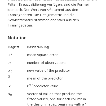
Falten-Kreuzvalidierung verfügen, sind die Formeln
2
identisch. Der Wert von
s
stammt aus den
Trainingsdaten. Die Designmatrix und die
Gewichtsmatrix stammen ebenfalls aus den
Trainingsdaten.
Notation
Begriff
Beschreibung
2
s
mean square error
n
number of observations
x
new value of the predictor
0
mean of the predictor
-ter
x
i
predictor value
i
x
vector of values that produce the
0
fitted values, one for each column in
the design matrix, beginning with a 1