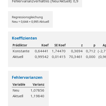
Fehlervarianzverhältnis (Neu/Aktuell): 0,9
Regressionsgleichung
Neu = 0,644 + 0,995 Aktuell
Koeffizienten
Prädiktor
Koef
SE Koef
z
p
Ap
Konstante
0,64441
1,74470
0,3694
0,712
(-2,
Aktuell
0,99542
0,01415
70,3461
0,000
(0,9
Fehlervarianzen
Variable
Varianz
Neu
1,07856
Aktuell
1,19840