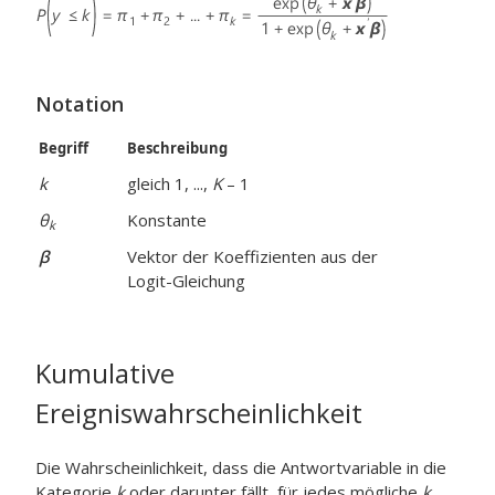
Notation
Begriff
Beschreibung
k
gleich 1, ...,
K
– 1
θ
Konstante
k
β
Vektor der Koeffizienten aus der
Logit-Gleichung
Kumulative
Ereigniswahrscheinlichkeit
Die Wahrscheinlichkeit, dass die Antwortvariable in die
Kategorie
k
oder darunter fällt, für jedes mögliche
k
.