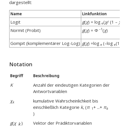
dargestellt:
Name
Linkfunktion
Logit
g
(
χ
) = log
(
χ
/ (1 –
χ
))
e
–1
Normit (Probit)
g
(
χ
) = Φ
(
χ
)
Gompit (komplementärer Log-Log)
g
(
χ
) =log
(–log
(1 –
χ
)
e
e
Notation
Begriff
Beschreibung
K
Anzahl der eindeutigen Kategorien der
Antwortvariablen
χ
kumulative Wahrscheinlichkeit bis
k
einschließlich Kategorie
k
, (
π
+ ...+
π
1
k
)
g
(
χ
)
Vektor der Prädiktorvariablen
k