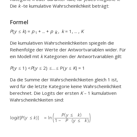
Die
k
-te kumulative Wahrscheinlichkeit beträgt:
Formel
P
(
y
k
) =
p
+ ... +
p
,
k
= 1, ... ,
K
k
1
Die kumulativen Wahrscheinlichkeiten spiegeln die
Reihenfolge der Werte der Antwortvariablen wider. Für
ein Modell mit
k
Kategorien der Antwortvariablen gilt:
P
(
y
1) <
P
(
y
2)
…
P(
y
K
) = 1
Da die Summe der Wahrscheinlichkeiten gleich 1 ist,
wird für die letzte Kategorie keine Wahrscheinlichkeit
berechnet. Die Logits der ersten
K
– 1 kumulativen
Wahrscheinlichkeiten sind: