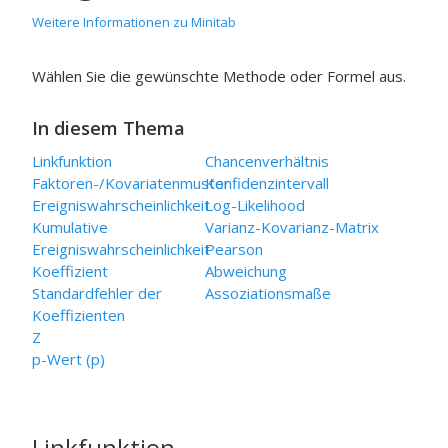
Weitere Informationen zu Minitab
Wählen Sie die gewünschte Methode oder Formel aus.
In diesem Thema
Linkfunktion
Chancenverhältnis
Faktoren-/Kovariatenmuster
Konfidenzintervall
Ereigniswahrscheinlichkeit
Log-Likelihood
Kumulative
Varianz-Kovarianz-Matrix
Ereigniswahrscheinlichkeit
Pearson
Koeffizient
Abweichung
Standardfehler der
Assoziationsmaße
Koeffizienten
Z
p-Wert (p)
Linkfunktion