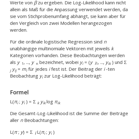
Werte von
β
zu ergeben. Die Log-Likelihood kann nicht
allein als Maß für die Anpassung verwendet werden, da
sie vom Stichprobenumfang abhängt, sie kann aber für
den Vergleich von zwei Modellen herangezogen
werden.
Für die ordinale logistische Regression sind
n
unabhängige multinomiale Vektoren mit jeweils
k
Kategorien vorhanden. Diese Beobachtungen werden
als
y
, ...,
y
bezeichnet, wobei
y
= (
y
, ...,
y
) und Σ
i
1
n
i
1
ik
y
=
m
für jedes
i
fest ist. Der Beitrag der
i
-ten
j
ij
i
Beobachtung
y
zur Log-Likelihood beträgt:
i
Formel
L(
π
;
y
) = Σ
y
log
π
i
i
k
ik
ik
Die Gesamt-Log-Likelihood ist die Summe der Beiträge
aller
n
Beobachtungen:
L(
π
;
y
) = Σ
L(
π
;
y
)
i
i
i