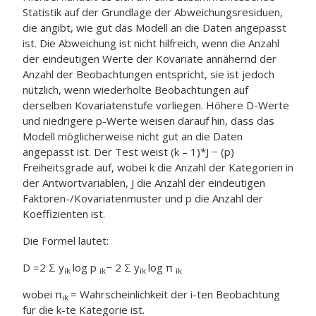
Statistik auf der Grundlage der Abweichungsresiduen,
die angibt, wie gut das Modell an die Daten angepasst
ist. Die Abweichung ist nicht hilfreich, wenn die Anzahl
der eindeutigen Werte der Kovariate annähernd der
Anzahl der Beobachtungen entspricht, sie ist jedoch
nützlich, wenn wiederholte Beobachtungen auf
derselben Kovariatenstufe vorliegen. Höhere D-Werte
und niedrigere p-Werte weisen darauf hin, dass das
Modell möglicherweise nicht gut an die Daten
angepasst ist. Der Test weist (k – 1)*J − (p)
Freiheitsgrade auf, wobei k die Anzahl der Kategorien in
der Antwortvariablen, J die Anzahl der eindeutigen
Faktoren-/Kovariatenmuster und p die Anzahl der
Koeffizienten ist.
Die Formel lautet:
D =2 Σ y
log p
− 2 Σ y
log π
ik
ik
ik
ik
wobei π
= Wahrscheinlichkeit der i-ten
Beobachtung
ik
für die k-te
Kategorie ist.