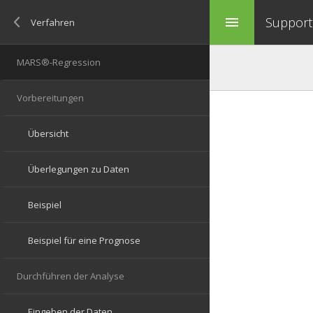
Support 
menu