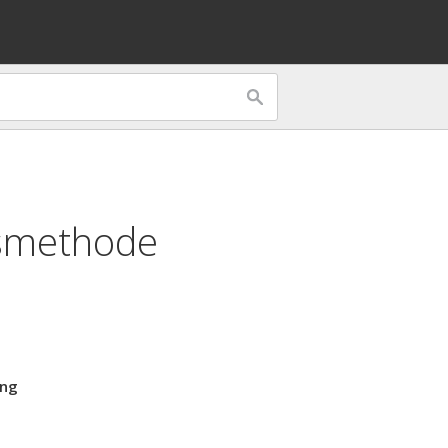
gsmethode
ung