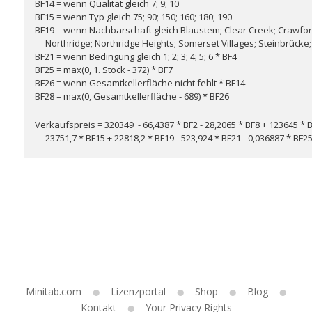
BF14 = wenn Qualität gleich 7; 9; 10
BF15 = wenn Typ gleich 75; 90; 150; 160; 180; 190
BF19 = wenn Nachbarschaft gleich Blaustem; Clear Creek; Crawfo
Northridge; Northridge Heights; Somerset Villages; Steinbrücke;
BF21 = wenn Bedingung gleich 1; 2; 3; 4; 5; 6 * BF4
BF25 = max(0, 1. Stock - 372) * BF7
BF26 = wenn Gesamtkellerfläche nicht fehlt * BF14
BF28 = max(0, Gesamtkellerfläche - 689) * BF26
Verkaufspreis = 320349 - 66,4387 * BF2 - 28,2065 * BF8 + 123645 * BF
23751,7 * BF15 + 22818,2 * BF19 - 523,924 * BF21 - 0,036887 * BF25
Minitab.com
Lizenzportal
Shop
Blog
Kontakt
Your Privacy Rights