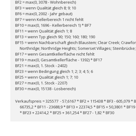
BF2 = max(0, 3078 - Wohnbereich)
BF3 = wenn Qualität gleich 8; 9; 10
BF6 = max(0, 2002 - Jahr gebaut)
BF7 = wenn Kellerbereich 1 nicht fehlt
BF10 = max(0, 1696 - Kellerbereich 1) * BF7
BF11 = wenn Qualität gleich 1; 8
BF13 = wenn Typ gleich 90; 150; 160; 180; 190
BF15 = wenn Nachbarschaft gleich Blaustem; Clear Creek; Crawfo
Northridge; Northridge Heights; Somerset Villages; Steinbrücke
BF17 = wenn Gesamtkellerfläche nicht fehlt
BF19 = max(0, Gesamtkellerfläche - 1392) * BF17
BF21 = max(0, 1. Stock - 2402)
BF23 = wenn Bedingung gleich 1; 2; 3; 4; 5; 6
BF25 = wenn Qualität gleich 1; 7; 10
BF27 = max(0, 1. Stock - 2207)
BF30 = max(0, 15138 - Losbereich)
Verkaufspreis = 325577 - 57,6167 * BF2 + 115438 * BF3 - 605,079 * BF
66735,2 * BF11 - 23688,9 * BF13 + 22374,5 * BF15 + 50,3801 * BF19 -
* BF23 + 22414,2 * BF25 + 361,254 * BF27 - 1,82 * BF30