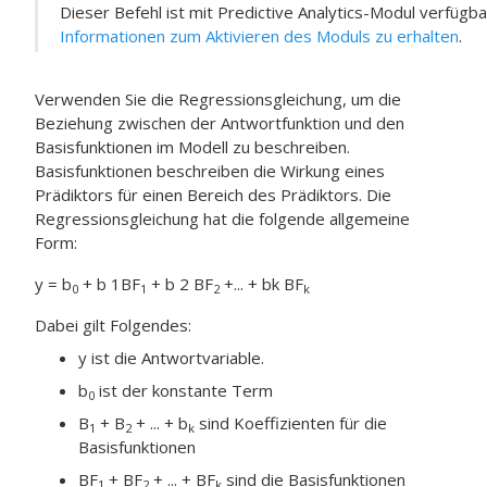
Dieser Befehl ist mit
Predictive Analytics-Modul
verfügba
Informationen zum Aktivieren des Moduls zu erhalten
.
Verwenden Sie die Regressionsgleichung, um die
Beziehung zwischen der Antwortfunktion und den
Basisfunktionen im Modell zu beschreiben.
Basisfunktionen beschreiben die Wirkung eines
Prädiktors für einen Bereich des Prädiktors. Die
Regressionsgleichung hat die folgende allgemeine
Form:
y = b
+ b 1
BF
+ b 2 BF
+
... + b
k BF
0
1
2
k
Dabei gilt Folgendes:
y ist die Antwortvariable.
b
ist der konstante Term
0
B
+ B
+ ... + b
sind Koeffizienten für die
1
2
k
Basisfunktionen
BF
+ BF
+ ... + BF
sind die Basisfunktionen
1
2
k