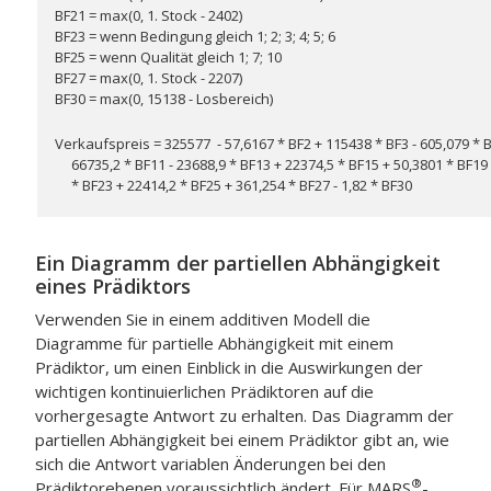
BF21 = max(0, 1. Stock - 2402)
BF23 = wenn Bedingung gleich 1; 2; 3; 4; 5; 6
BF25 = wenn Qualität gleich 1; 7; 10
BF27 = max(0, 1. Stock - 2207)
BF30 = max(0, 15138 - Losbereich)
Verkaufspreis = 325577 - 57,6167 * BF2 + 115438 * BF3 - 605,079 * BF
66735,2 * BF11 - 23688,9 * BF13 + 22374,5 * BF15 + 50,3801 * BF19 -
* BF23 + 22414,2 * BF25 + 361,254 * BF27 - 1,82 * BF30
Ein Diagramm der partiellen Abhängigkeit
eines Prädiktors
Verwenden Sie in einem additiven Modell die
Diagramme für partielle Abhängigkeit mit einem
Prädiktor, um einen Einblick in die Auswirkungen der
wichtigen kontinuierlichen Prädiktoren auf die
vorhergesagte Antwort zu erhalten. Das Diagramm der
partiellen Abhängigkeit bei einem Prädiktor gibt an, wie
sich die Antwort variablen Änderungen bei den
®
Prädiktorebenen voraussichtlich ändert. Für
MARS
-