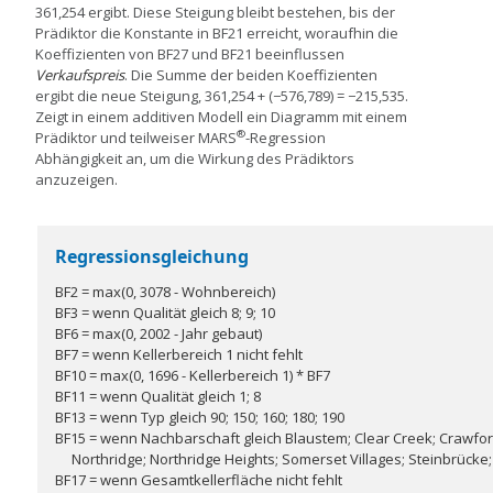
361,254 ergibt. Diese Steigung bleibt bestehen, bis der
Prädiktor die Konstante in BF21 erreicht, woraufhin die
Koeffizienten von BF27 und BF21 beeinflussen
Verkaufspreis
. Die Summe der beiden Koeffizienten
ergibt die neue Steigung, 361,254 + (−576,789) = −215,535.
Zeigt in einem additiven Modell ein Diagramm mit einem
®
Prädiktor und teilweiser
MARS
-Regression
Abhängigkeit an, um die Wirkung des Prädiktors
anzuzeigen.
Regressionsgleichung
BF2 = max(0, 3078 - Wohnbereich)
BF3 = wenn Qualität gleich 8; 9; 10
BF6 = max(0, 2002 - Jahr gebaut)
BF7 = wenn Kellerbereich 1 nicht fehlt
BF10 = max(0, 1696 - Kellerbereich 1) * BF7
BF11 = wenn Qualität gleich 1; 8
BF13 = wenn Typ gleich 90; 150; 160; 180; 190
BF15 = wenn Nachbarschaft gleich Blaustem; Clear Creek; Crawfo
Northridge; Northridge Heights; Somerset Villages; Steinbrücke
BF17 = wenn Gesamtkellerfläche nicht fehlt