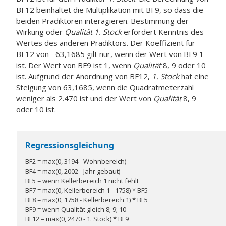
BF12 beinhaltet die Multiplikation mit BF9, so dass die
beiden Prädiktoren interagieren. Bestimmung der
Wirkung oder
Qualität
1. Stock
erfordert Kenntnis des
Wertes des anderen Prädiktors. Der Koeffizient für
BF12 von −63,1685 gilt nur, wenn der Wert von BF9 1
ist. Der Wert von BF9 ist 1, wenn
Qualität
8, 9 oder 10
ist. Aufgrund der Anordnung von BF12,
1. Stock
hat eine
Steigung von 63,1685, wenn die Quadratmeterzahl
weniger als 2.470 ist und der Wert von
Qualität
8, 9
oder 10 ist.
Regressionsgleichung
BF2 = max(0, 3194 - Wohnbereich)
BF4 = max(0, 2002 - Jahr gebaut)
BF5 = wenn Kellerbereich 1 nicht fehlt
BF7 = max(0, Kellerbereich 1 - 1758) * BF5
BF8 = max(0, 1758 - Kellerbereich 1) * BF5
BF9 = wenn Qualität gleich 8; 9; 10
BF12 = max(0, 2470 - 1. Stock) * BF9