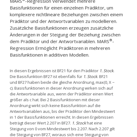
MARS
-Regression
Verwendet mehrere
Basisfunktionen für einen einzelnen Prädiktor, um
komplexere nichtlineare Beziehungen zwischen einem
Prädiktor und der Antwortvariablen zu modellieren.
Zusätzliche Basisfunktionen erzeugen zusätzliche
Änderungen in der Steigung der Beziehung zwischen
®
dem Prädiktor und der Antwortvariablen.
MARS
-
Regression
Ermöglicht Prädiktoren in mehreren
Basisfunktionen in additiven Modellen.
In diesen Ergebnissen ist BF21 für den Prädiktor
1. Stock
.
Die Basisfunktion BF27 ist ebenfalls für
1. Stock
. BF21
und BF27 haben beide die gleiche Anordnung, max(0, X −
c). Basisfunktionen in dieser Anordnung wirken sich auf
die Antwortvariable aus, wenn der Prädiktor einen Wert
größer als c hat. Bei 2 Basisfunktionen mit dieser
Anordnung wirkt sich keine Basisfunktion auf die
Antwortvariablen aus, bis der Prädiktor den Mindestwert
in 1 der Basisfunktionen erreicht. In diesen Ergebnissen
beträgt dieser Wert 2.207 in BF27.
1. Stock
hat eine
Steigung von 0 vom Mindestwert bis 2.207. Nach 2.207 gilt
die Steigung von BF27, woraus sich eine Steigung von