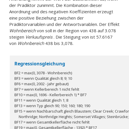
der Prädiktor zunimmt. Die Kombination dieser
Anordnung und des negativen Koeffizienten erzeugt
eine positive Beziehung zwischen der
Prädiktorvariablen und der Antwortvariablen. Der Effekt
Wohnbereich
von soll in der Region von 438 auf 3.078
steigen
Verkaufspreis
. Die Steigung von ist 57.6167
von
Wohnbereich
438 bis 3,078.
Regressionsgleichung
BF2 = max(0, 3078 - Wohnbereich)
BF3 = wenn Qualität gleich 8; 9; 10
BF6 = max(0, 2002 - Jahr gebaut)
BF7 = wenn Kellerbereich 1 nicht fehlt
BF10 = max(0, 1696 - Kellerbereich 1) * BF7
BF11 = wenn Qualität gleich 1; 8
BF13 = wenn Typ gleich 90; 150; 160; 180; 190
BF15 = wenn Nachbarschaft gleich Blaustem; Clear Creek; Crawfo
Northridge; Northridge Heights; Somerset Villages; Steinbrücke
BF17 = wenn Gesamtkellerfläche nicht fehlt
BF19 = max(0, Gesamtkellerfläche - 1392) * BF17