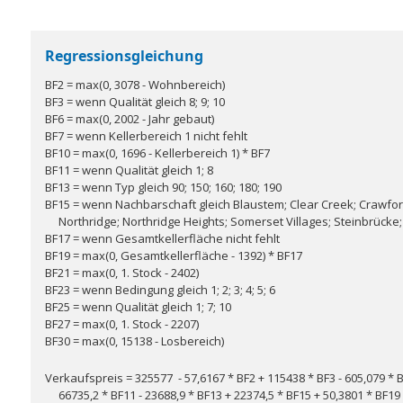
Regressionsgleichung
BF2 = max(0, 3078 - Wohnbereich)
BF3 = wenn Qualität gleich 8; 9; 10
BF6 = max(0, 2002 - Jahr gebaut)
BF7 = wenn Kellerbereich 1 nicht fehlt
BF10 = max(0, 1696 - Kellerbereich 1) * BF7
BF11 = wenn Qualität gleich 1; 8
BF13 = wenn Typ gleich 90; 150; 160; 180; 190
BF15 = wenn Nachbarschaft gleich Blaustem; Clear Creek; Crawfo
Northridge; Northridge Heights; Somerset Villages; Steinbrücke
BF17 = wenn Gesamtkellerfläche nicht fehlt
BF19 = max(0, Gesamtkellerfläche - 1392) * BF17
BF21 = max(0, 1. Stock - 2402)
BF23 = wenn Bedingung gleich 1; 2; 3; 4; 5; 6
BF25 = wenn Qualität gleich 1; 7; 10
BF27 = max(0, 1. Stock - 2207)
BF30 = max(0, 15138 - Losbereich)
Verkaufspreis = 325577 - 57,6167 * BF2 + 115438 * BF3 - 605,079 * BF
66735,2 * BF11 - 23688,9 * BF13 + 22374,5 * BF15 + 50,3801 * BF19 -