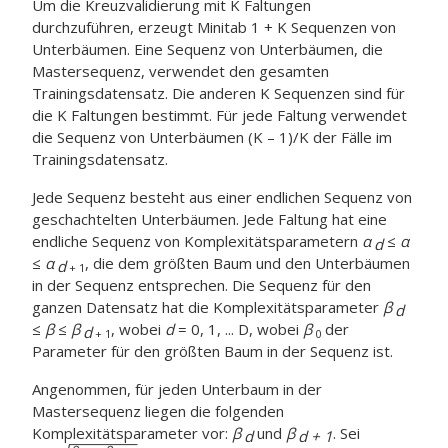
Um die Kreuzvalidierung mit K Faltungen
durchzuführen, erzeugt Minitab 1 + K Sequenzen von
Unterbäumen. Eine Sequenz von Unterbäumen, die
Mastersequenz, verwendet den gesamten
Trainingsdatensatz. Die anderen K Sequenzen sind für
die K Faltungen bestimmt. Für jede Faltung verwendet
die Sequenz von Unterbäumen (K – 1)/K der Fälle im
Trainingsdatensatz.
Jede Sequenz besteht aus einer endlichen Sequenz von
geschachtelten Unterbäumen. Jede Faltung hat eine
endliche Sequenz von Komplexitätsparametern
α
≤
α
d
≤
α
, die dem größten Baum und den Unterbäumen
d
+ 1
in der Sequenz entsprechen. Die Sequenz für den
ganzen Datensatz hat die Komplexitätsparameter
β
d
≤
β
≤
β
, wobei
d
= 0, 1, ... D, wobei
β
der
d
+ 1
0
Parameter für den größten Baum in der Sequenz ist.
Angenommen, für jeden Unterbaum in der
Mastersequenz liegen die folgenden
Komplexitätsparameter vor:
β
und
β
. Sei
d
d + 1