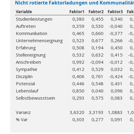
Nicht rotierte Faktorladungen und Kommunalitä
Variable
Faktor1
Faktor2
Faktor3
Fak
Studienleistungen
0,380
0,455
0,340
0
Auftreten
0,359
0,530
-0,040
0
Kommunikation
0,465
0,660
-0,377
-0
Unternehmenseignung
0,523
0,677
0,266
-0
Erfahrung
0,508
0,194
0,450
0
Stelleneignung
0,532
0,632
0,415
-0
Anschreiben
0,992
-0,094
-0,012
-0
Sympathie
0,412
0,529
0,032
0
Disziplin
0,406
0,761
-0,424
-0
Potenzial
0,446
0,548
0,431
0
Lebenslauf
0,850
0,040
0,096
0
Selbstbewusstsein
0,293
0,575
0,083
0
Varianz
3,6320
3,3193
1,0883
1,
% Var
0,303
0,277
0,091
0