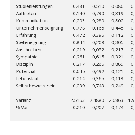
Studienleistungen
0,481
0,510
0,086
0
Auftreten
0,140
0,730
0,319
0
Kommunikation
0,203
0,280
0,802
0
Unternehmenseignung
0,778
0,165
0,445
0
Erfahrung
0,472
0,395
-0,112
0
Stelleneignung
0,844
0,209
0,305
0
Anschreiben
0,219
0,052
0,217
0
Sympathie
0,261
0,615
0,321
0
Disziplin
0,217
0,285
0,889
0
Potenzial
0,645
0,492
0,121
0
Lebenslauf
0,214
0,365
0,113
0
Selbstbewusstsein
0,239
0,743
0,249
0
Varianz
2,5153
2,4880
2,0863
1,
% Var
0,210
0,207
0,174
0