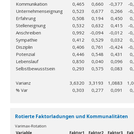
Kommunikation
0,465
0,660
-0,377
-0
Unternehmenseignung
0,523
0,677
0,266
-0
Erfahrung
0,508
0,194
0,450
0
Stelleneignung
0,532
0,632
0,415
-0
Anschreiben
0,992
-0,094
-0,012
-0
Sympathie
0,412
0,529
0,032
0
Disziplin
0,406
0,761
-0,424
-0
Potenzial
0,446
0,548
0,431
0
Lebenslauf
0,850
0,040
0,096
0
Selbstbewusstsein
0,293
0,575
0,083
0
Varianz
3,6320
3,3193
1,0883
1,
% Var
0,303
0,277
0,091
0
Rotierte Faktorladungen und Kommunalitäten
Varimax-Rotation
Variable
Faktor1
Faktor2
Faktor3
Fak