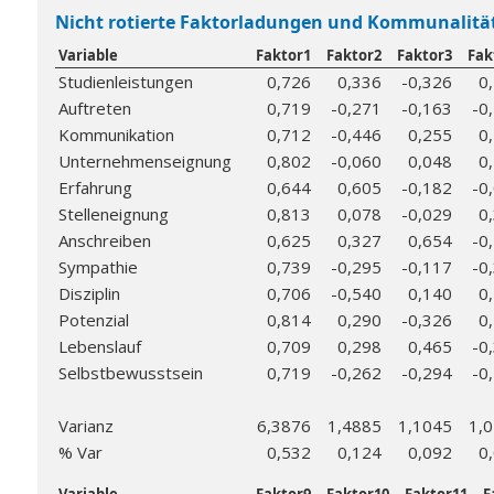
Nicht rotierte Faktorladungen und Kommunalitä
Variable
Faktor1
Faktor2
Faktor3
Fak
Studienleistungen
0,726
0,336
-0,326
0
Auftreten
0,719
-0,271
-0,163
-0
Kommunikation
0,712
-0,446
0,255
0
Unternehmenseignung
0,802
-0,060
0,048
0
Erfahrung
0,644
0,605
-0,182
-0
Stelleneignung
0,813
0,078
-0,029
0
Anschreiben
0,625
0,327
0,654
-0
Sympathie
0,739
-0,295
-0,117
-0
Disziplin
0,706
-0,540
0,140
0
Potenzial
0,814
0,290
-0,326
0
Lebenslauf
0,709
0,298
0,465
-0
Selbstbewusstsein
0,719
-0,262
-0,294
-0
Varianz
6,3876
1,4885
1,1045
1,
% Var
0,532
0,124
0,092
0