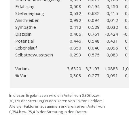
Erfahrung
0,508
0,194
0,450
0
Stelleneignung
0,532
0,632
0,415
-0
Anschreiben
0,992
-0,094
-0,012
-0
Sympathie
0,412
0,529
0,032
0
Disziplin
0,406
0,761
-0,424
-0
Potenzial
0,446
0,548
0,431
0
Lebenslauf
0,850
0,040
0,096
0
Selbstbewusstsein
0,293
0,575
0,083
0
Varianz
3,6320
3,3193
1,0883
1,
% Var
0,303
0,277
0,091
0
In diesen Ergebnissen wird ein Anteil von 0,303 bzw.
30,3 % der Streuung in den Daten von Faktor 1 erklärt.
Alle vier Faktoren zusammen erklären einen Anteil von
0,754 bzw. 75,4 % der Streuung in den Daten.