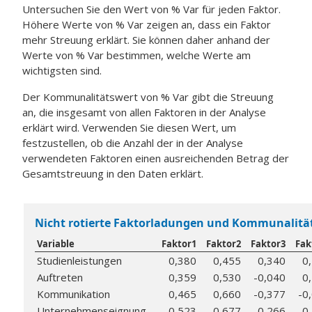
Untersuchen Sie den Wert von % Var für jeden Faktor.
Höhere Werte von % Var zeigen an, dass ein Faktor
mehr Streuung erklärt. Sie können daher anhand der
Werte von % Var bestimmen, welche Werte am
wichtigsten sind.
Der Kommunalitätswert von % Var gibt die Streuung
an, die insgesamt von allen Faktoren in der Analyse
erklärt wird. Verwenden Sie diesen Wert, um
festzustellen, ob die Anzahl der in der Analyse
verwendeten Faktoren einen ausreichenden Betrag der
Gesamtstreuung in den Daten erklärt.
Nicht rotierte Faktorladungen und Kommunalitä
Variable
Faktor1
Faktor2
Faktor3
Fak
Studienleistungen
0,380
0,455
0,340
0
Auftreten
0,359
0,530
-0,040
0
Kommunikation
0,465
0,660
-0,377
-0
Unternehmenseignung
0,523
0,677
0,266
-0