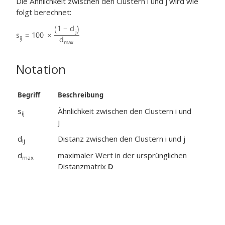
Die Ähnlichkeit zwischen den Clustern i und j wird wie
folgt berechnet:
Notation
Begriff
Beschreibung
s
Ähnlichkeit zwischen den Clustern i und
ij
j
d
Distanz zwischen den Clustern i und j
ij
d
maximaler Wert in der ursprünglichen
max
Distanzmatrix
D