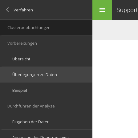
Support 
menu