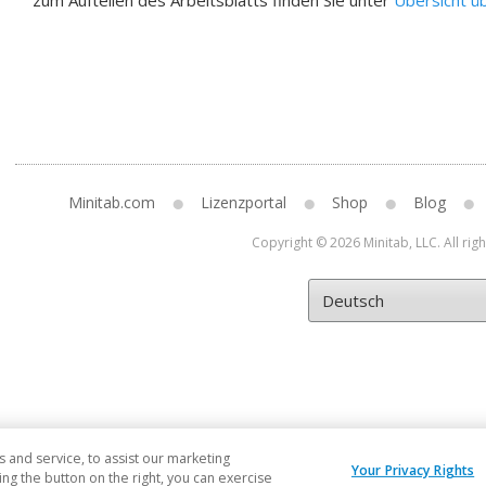
zum Aufteilen des Arbeitsblatts finden Sie unter
Übersicht üb
Minitab.com
Lizenzportal
Shop
Blog
Copyright © 2026 Minitab, LLC. All rig
and service, to assist our marketing
Your Privacy Rights
ng the button on the right, you can exercise