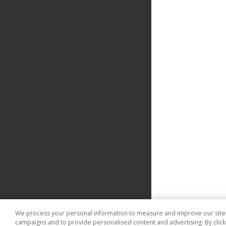
We process your personal information to measure and improve our sites 
campaigns and to provide personalised content and advertising. By clicki