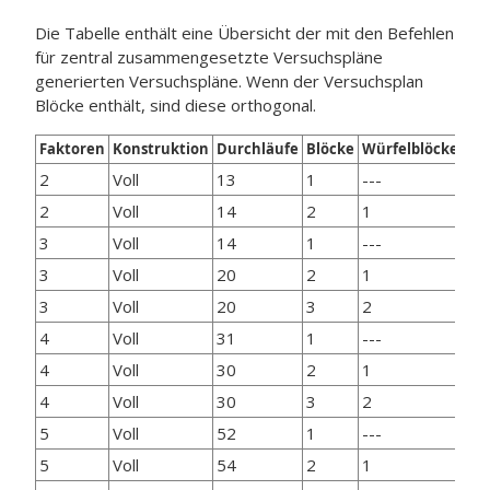
Die Tabelle enthält eine Übersicht der mit den Befehlen
für zentral zusammengesetzte Versuchspläne
generierten Versuchspläne. Wenn der Versuchsplan
Blöcke enthält, sind diese orthogonal.
Faktoren
Konstruktion
Durchläufe
Blöcke
Würfelblöcke
Wü
2
Voll
13
1
---
4
2
Voll
14
2
1
4
3
Voll
14
1
---
8
3
Voll
20
2
1
8
3
Voll
20
3
2
8
4
Voll
31
1
---
16
4
Voll
30
2
1
16
4
Voll
30
3
2
16
5
Voll
52
1
---
32
5
Voll
54
2
1
32