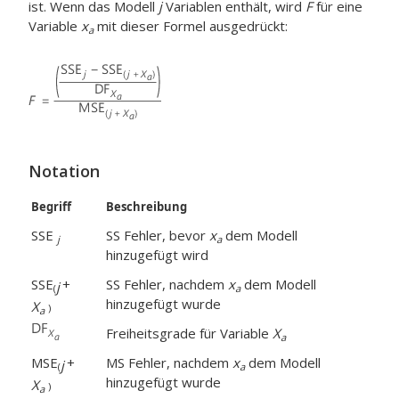
ist. Wenn das Modell
j
Variablen enthält, wird
F
für eine
Variable
x
mit dieser Formel ausgedrückt:
a
Notation
Begriff
Beschreibung
SSE
SS Fehler, bevor
x
dem Modell
j
a
hinzugefügt wird
SSE
+
SS Fehler, nachdem
x
dem Modell
j
(
a
hinzugefügt wurde
X
)
a
Freiheitsgrade für Variable
X
a
MSE
+
MS Fehler, nachdem
x
dem Modell
j
(
a
hinzugefügt wurde
X
)
a