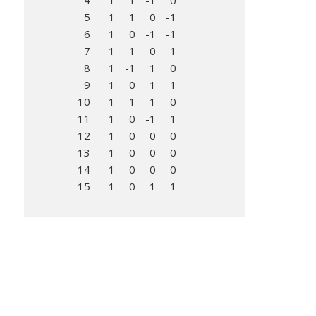
4
1
1
-1
0
5
1
1
0
-1
6
1
0
-1
-1
7
1
1
0
1
8
1
-1
1
0
9
1
0
1
1
10
1
1
1
0
11
1
0
-1
1
12
1
0
0
0
13
1
0
0
0
14
1
0
0
0
15
1
0
1
-1