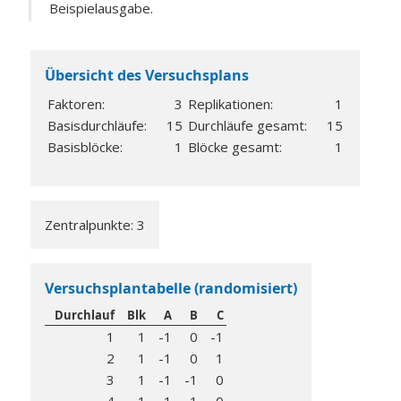
Beispielausgabe.
Übersicht des Versuchsplans
Faktoren:
3
Replikationen:
1
Basisdurchläufe:
15
Durchläufe gesamt:
15
Basisblöcke:
1
Blöcke gesamt:
1
Zentralpunkte: 3
Versuchsplantabelle (randomisiert)
Durchlauf
Blk
A
B
C
1
1
-1
0
-1
2
1
-1
0
1
3
1
-1
-1
0