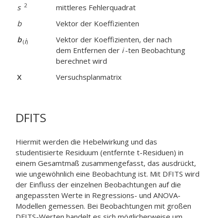
2
s
mittleres Fehlerquadrat
b
Vektor der Koeffizienten
b
Vektor der Koeffizienten, der nach
i
(
)
dem Entfernen der
i
-ten Beobachtung
berechnet wird
X
Versuchsplanmatrix
DFITS
Hiermit werden die Hebelwirkung und das
studentisierte Residuum (entfernte t-Residuen) in
einem Gesamtmaß zusammengefasst, das ausdrückt,
wie ungewöhnlich eine Beobachtung ist. Mit DFITS wird
der Einfluss der einzelnen Beobachtungen auf die
angepassten Werte in Regressions- und ANOVA-
Modellen gemessen. Bei Beobachtungen mit großen
DFITS-Werten handelt es sich möglicherweise um