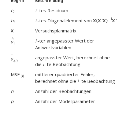
Begriff
Beschreibung
e
i
-tes Residuum
i
h
i
-tes Diagonalelement von
i
X
Versuchsplanmatrix
i
-ter angepasster Wert der
Antwortvariablen
angepasster Wert, berechnet ohne
die
i
-te Beobachtung
MSE
mittlerer quadrierter Fehler,
i
(
)
berechnet ohne die
i
-te Beobachtung
n
Anzahl der Beobachtungen
p
Anzahl der Modellparameter