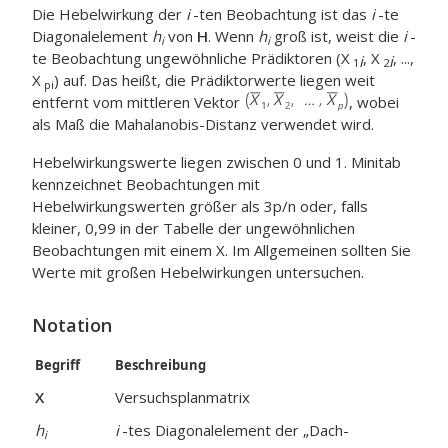
Die Hebelwirkung der
i
-ten Beobachtung ist das
i
-te
Diagonalelement
h
von
H
. Wenn
h
groß ist, weist die
i
-
i
i
te Beobachtung ungewöhnliche Prädiktoren (X
, X
, ...,
i
i
1
2
X
) auf. Das heißt, die Prädiktorwerte liegen weit
pi
entfernt vom mittleren Vektor
, wobei
als Maß die Mahalanobis-Distanz verwendet wird.
Hebelwirkungswerte liegen zwischen 0 und 1. Minitab
kennzeichnet Beobachtungen mit
Hebelwirkungswerten größer als 3p/n oder, falls
kleiner, 0,99 in der Tabelle der ungewöhnlichen
Beobachtungen mit einem X. Im Allgemeinen sollten Sie
Werte mit großen Hebelwirkungen untersuchen.
Notation
Begriff
Beschreibung
X
Versuchsplanmatrix
h
i
-tes Diagonalelement der „Dach-
i