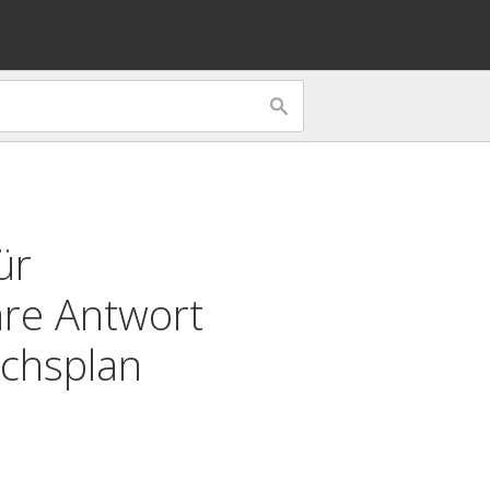
ür
äre Antwort
uchsplan