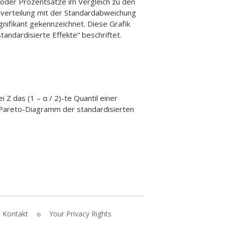
n oder Prozentsätze im Vergleich zu den
alverteilung mit der Standardabweichung
ignifikant gekennzeichnet. Diese Grafik
tandardisierte Effekte“ beschriftet.
Z das (1 – α / 2)-te Quantil einer
t „Pareto-Diagramm der standardisierten
Kontakt
Your Privacy Rights