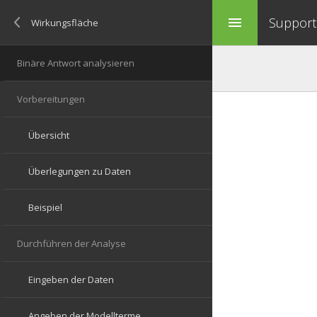
Support 
menu