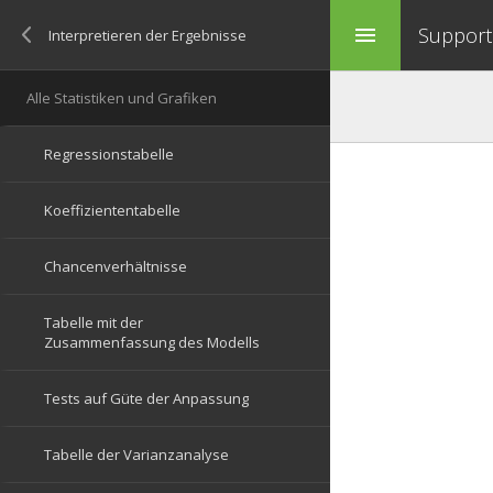
Support 
menu