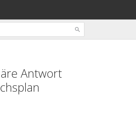
näre Antwort
uchsplan