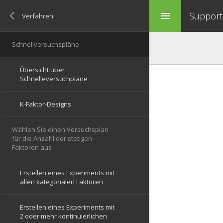
Support 
menu