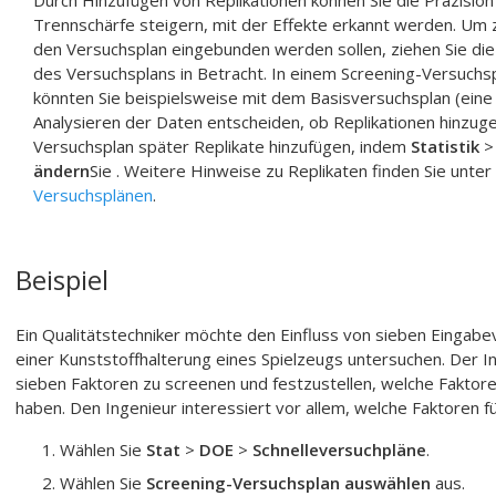
Durch Hinzufügen von Replikationen können Sie die Präzisio
Trennschärfe steigern, mit der Effekte erkannt werden. Um z
den Versuchsplan eingebunden werden sollen, ziehen Sie d
des Versuchsplans in Betracht. In einem Screening-Versuchs
könnten Sie beispielsweise mit dem Basisversuchsplan (eine
Analysieren der Daten entscheiden, ob Replikationen hinzuge
Versuchsplan später Replikate hinzufügen, indem
Statistik
ändern
Sie . Weitere Hinweise zu Replikaten finden Sie unter
Versuchsplänen
.
Beispiel
Ein Qualitätstechniker möchte den Einfluss von sieben Eingabe
einer Kunststoffhalterung eines Spielzeugs untersuchen. Der In
sieben Faktoren zu screenen und festzustellen, welche Faktore
haben. Den Ingenieur interessiert vor allem, welche Faktoren f
Wählen Sie
Stat
>
DOE
>
Schnelleversuchpläne
.
Wählen Sie
Screening-Versuchsplan auswählen
aus.