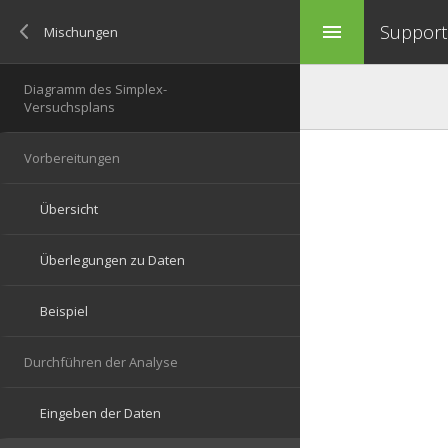
Support 
menu