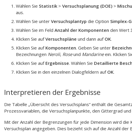
Wählen Sie
Statistik
>
Versuchsplanung (DOE)
>
Misch
aus.
Wählen Sie unter
Versuchsplantyp
die Option
Simplex-G
Wählen Sie im Feld
Anzahl der Komponenten
den Wert
Klicken Sie auf
Versuchspläne
und dann auf
OK
.
Klicken Sie auf
Komponenten
. Geben Sie unter
Bezeich
Bezeichnungen
Neroli
,
Rose
und
Mandarine
ein. Klicken S
Klicken Sie auf
Ergebnisse
. Wählen Sie
Detaillierte Besc
Klicken Sie in den einzelnen Dialogfeldern auf
OK
.
Interpretieren der Ergebnisse
Die Tabelle „Übersicht des Versuchsplans“ enthält die Gesam
Prozessvariablen, die Versuchsplanpunkte, den Gittergrad un
Mit der Anzahl der Begrenzungen für jede Dimension wird die
Versuchsplan angegeben. Dies bezieht sich auf die Anzahl der 