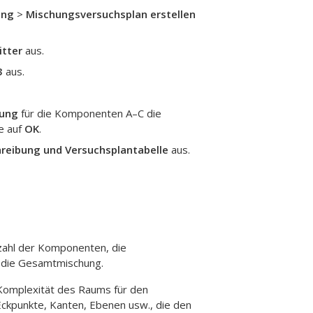
ung
>
Mischungsversuchsplan erstellen
itter
aus.
3
aus.
nung
für die Komponenten A–C die
ie auf
OK
.
hreibung und Versuchsplantabelle
aus.
tzahl der Komponenten, die
d die Gesamtmischung.
 Komplexität des Raums für den
Eckpunkte, Kanten, Ebenen usw., die den