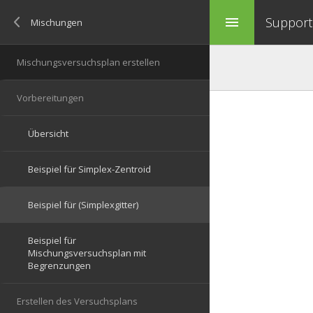
Support 
menu