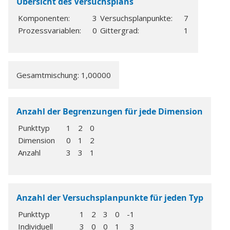
Übersicht des Versuchsplans
Komponenten:
3
Versuchsplanpunkte:
7
Prozessvariablen:
0
Gittergrad:
1
Gesamtmischung: 1,00000
Anzahl der Begrenzungen für jede Dimension
Punkttyp
1
2
0
Dimension
0
1
2
Anzahl
3
3
1
Anzahl der Versuchsplanpunkte für jeden Typ
Punkttyp
1
2
3
0
-1
Individuell
3
0
0
1
3