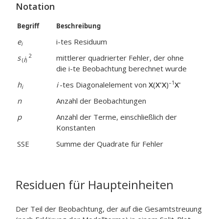
Notation
Begriff
Beschreibung
e
i-tes Residuum
i
2
s
mittlerer quadrierter Fehler, der ohne
i
(
)
die i-te
Beobachtung berechnet wurde
–1
h
i
-tes Diagonalelement von
X
(
X'X
)
X'
i
n
Anzahl der Beobachtungen
p
Anzahl der Terme, einschließlich der
Konstanten
SSE
Summe der Quadrate für Fehler
Residuen für Haupteinheiten
Der Teil der Beobachtung, der auf die Gesamtstreuung