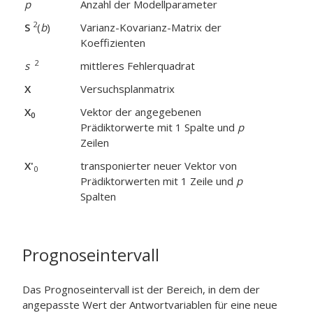
p
Anzahl der Modellparameter
2
S
(
b
)
Varianz-Kovarianz-Matrix der
Koeffizienten
2
s
mittleres Fehlerquadrat
X
Versuchsplanmatrix
X
Vektor der angegebenen
0
Prädiktorwerte mit 1 Spalte und
p
Zeilen
X'
transponierter neuer Vektor von
0
Prädiktorwerten mit 1 Zeile und
p
Spalten
Prognoseintervall
Das Prognoseintervall ist der Bereich, in dem der
angepasste Wert der Antwortvariablen für eine neue