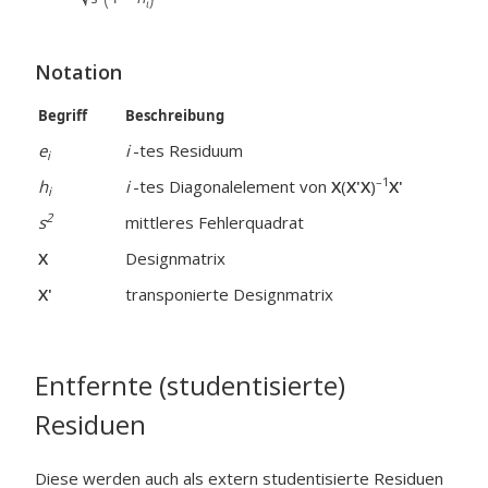
Notation
Begriff
Beschreibung
e
i
-tes Residuum
i
–1
h
i
-tes Diagonalelement von
X
(
X'X
)
X'
i
2
s
mittleres Fehlerquadrat
X
Designmatrix
X'
transponierte Designmatrix
Entfernte (studentisierte)
Residuen
Diese werden auch als extern studentisierte Residuen