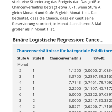
stellt eine Stornierung das Ereignis dar. Das größte
Chancenverhältnis beträgt etwa 7,71, wenn Stufe A
gleich Monat 4 und Stufe B gleich Monat 1 ist. Das
bedeutet, dass die Chance, dass ein Gast seine
Reservierung storniert, in Monat 4 annähernd 8 Mal
größer als in Monat 1 ist.
Binäre Logistische Regression: Cancellation vs. Monat
Chancenverhältnisse für kategoriale Prädiktor
Stufe A
Stufe B
Chancenverhältnis
95%-KI
Monat
2
1
1,1250
(0,0600; 21,083
3
1
3,3750
(0,2897; 39,316
4
1
7,7143
(0,7461; 79,759
5
1
2,2500
(0,1107; 45,717
6
1
6,0000
(0,5322; 67,639
3
2
3,0000
(0,2547; 35,332
4
2
6,8571
(0,6556; 71,716