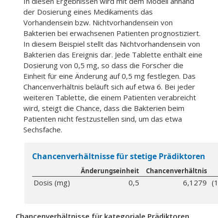
In diesen Ergebnissen wird mit dem Modell anhand
der Dosierung eines Medikaments das
Vorhandensein bzw. Nichtvorhandensein von
Bakterien bei erwachsenen Patienten prognostiziert.
In diesem Beispiel stellt das Nichtvorhandensein von
Bakterien das Ereignis dar. Jede Tablette enthält eine
Dosierung von 0,5 mg, so dass die Forscher die
Einheit für eine Änderung auf 0,5 mg festlegen. Das
Chancenverhältnis beläuft sich auf etwa 6. Bei jeder
weiteren Tablette, die einem Patienten verabreicht
wird, steigt die Chance, dass die Bakterien beim
Patienten nicht festzustellen sind, um das etwa
Sechsfache.
Chancenverhältnisse für stetige Prädiktoren
Änderungseinheit
Chancenverhältnis
Dosis (mg)
0,5
6,1279
(
Chancenverhältnisse für kategoriale Prädiktoren