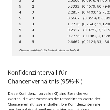
5
2
2,0000
(0,0976; 41,001
6
2
5,3333
(0,4679; 60,794
4
3
2,2857
(0,4103; 12,732
5
3
0,6667
(0,0514; 8,6389
6
3
1,7778
(0,2842; 11,120
5
4
0,2917
(0,0252; 3,3719
6
4
0,7778
(0,1464; 4,1326
6
5
2,6667
(0,2124; 33,486
Chancenverhältnis für Stufe A relativ zu Stufe B
Konfidenzintervall für
Chancenverhältnis (95%-KI)
Diese Konfidenzintervalle (KI) sind Bereiche von
Werten, die wahrscheinlich die tatsächlichen Werte der
Chancenverhältnisse enthalten. Die Konfidenzintervalle
werden auf der Grundlage der Normalverteilung