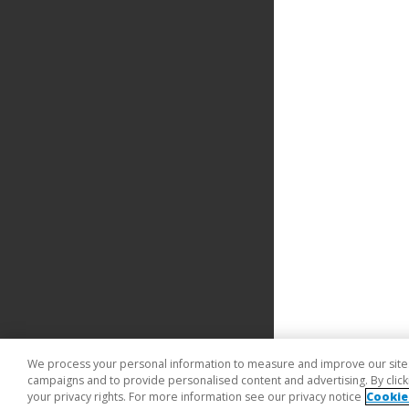
We process your personal information to measure and improve our sites 
campaigns and to provide personalised content and advertising. By clicki
your privacy rights. For more information see our privacy notice
Cookie