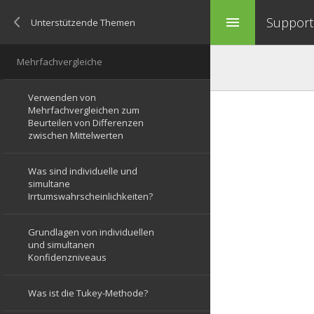
Support 
menu