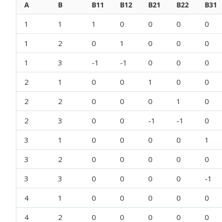
A
B
B11
B12
B21
B22
B31
1
1
1
0
0
0
0
1
2
0
1
0
0
0
1
3
-1
-1
0
0
0
2
1
0
0
1
0
0
2
2
0
0
0
1
0
2
3
0
0
-1
-1
0
3
1
0
0
0
0
1
3
2
0
0
0
0
0
3
3
0
0
0
0
-1
4
1
0
0
0
0
0
4
2
0
0
0
0
0