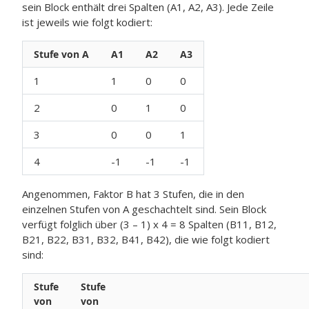
sein Block enthält drei Spalten (A1, A2, A3). Jede Zeile
ist jeweils wie folgt kodiert:
Stufe von A
A1
A2
A3
1
1
0
0
2
0
1
0
3
0
0
1
4
-1
-1
-1
Angenommen, Faktor B hat 3 Stufen, die in den
einzelnen Stufen von A geschachtelt sind. Sein Block
verfügt folglich über (3 – 1) x 4 = 8 Spalten (B11, B12,
B21, B22, B31, B32, B41, B42), die wie folgt kodiert
sind:
Stufe
Stufe
von
von