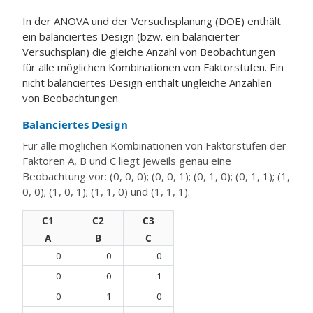
In der ANOVA und der Versuchsplanung (DOE) enthält
ein balanciertes Design (bzw. ein balancierter
Versuchsplan) die gleiche Anzahl von Beobachtungen
für alle möglichen Kombinationen von Faktorstufen. Ein
nicht balanciertes Design enthält ungleiche Anzahlen
von Beobachtungen.
Balanciertes Design
Für alle möglichen Kombinationen von Faktorstufen der
Faktoren A, B und C liegt jeweils genau eine
Beobachtung vor: (0, 0, 0); (0, 0, 1); (0, 1, 0); (0, 1, 1); (1,
0, 0); (1, 0, 1); (1, 1, 0) und (1, 1, 1).
C1
C2
C3
A
B
C
0
0
0
0
0
1
0
1
0