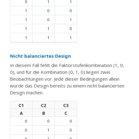
0
1
1
1
0
0
1
0
1
1
1
0
1
1
1
Nicht balanciertes Design
In diesem Fall fehlt die Faktorstufenkombination (1, 0,
0), und für die Kombination (0, 1, 0) liegen zwei
Beobachtungen vor. Jede dieser Bedingungen allein
würde das Design bereits zu einem nicht balancierten
Design machen.
C1
C2
C3
A
B
C
0
0
0
0
1
0