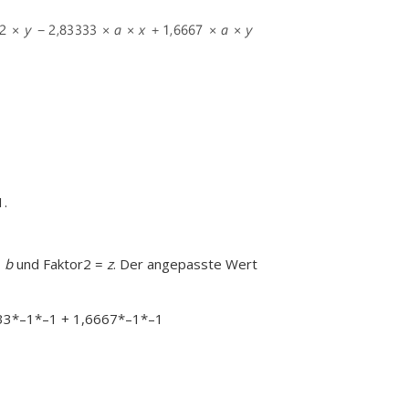
1.
=
b
und Faktor2 =
z
. Der angepasste Wert
333*–1*–1 + 1,6667*–1*–1