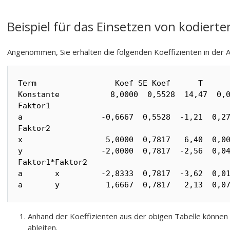
Beispiel für das Einsetzen von kodiert
Angenommen, Sie erhalten die folgenden Koeffizienten in der 
Term                 Koef SE Koef      T      
Konstante           8,0000  0,5528  14,47  0,0
Faktor1

a                 -0,6667  0,5528  -1,21  0,27
Faktor2

x                  5,0000  0,7817   6,40  0,00
y                 -2,0000  0,7817  -2,56  0,04
Faktor1*Faktor2

a       x         -2,8333  0,7817  -3,62  0,01
a       y          1,6667  0,7817   2,13  0,0
Anhand der Koeffizienten aus der obigen Tabelle können 
ableiten.