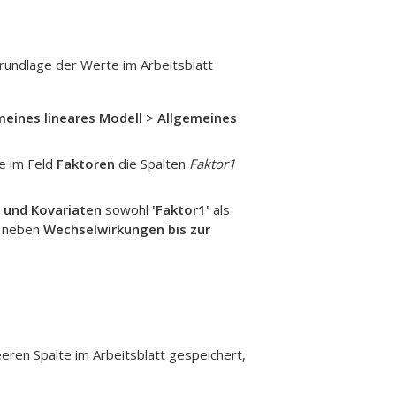
rundlage der Werte im Arbeitsblatt
meines lineares Modell
>
Allgemeines
e im Feld
Faktoren
die Spalten
Faktor1
 und Kovariaten
sowohl
'Faktor1'
als
d neben
Wechselwirkungen bis zur
ren Spalte im Arbeitsblatt gespeichert,