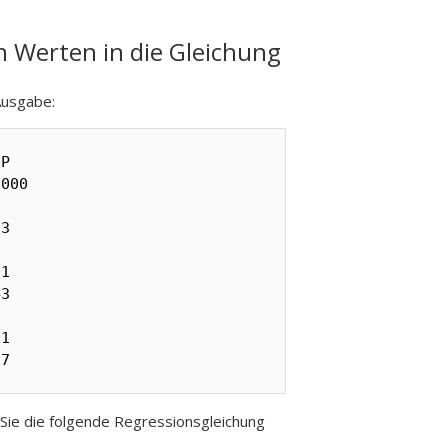
en Werten in die Gleichung
Ausgabe:
P

000

3

1

3

1

77
Sie die folgende Regressionsgleichung