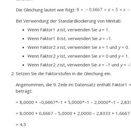
Die Gleichung lautet wie folgt:
Bei Verwendung der Standardkodierung von Minitab:
Wenn Faktor1
a
ist, verwenden Sie
a
= 1.
Wenn Faktor1
b
ist, verwenden Sie
a
= –1.
Wenn Faktor2
x
ist, verwenden Sie
x
= 1 und
y
= 0.
Wenn Faktor2
y
ist, verwenden Sie
x
= 0 und
y
= 1.
Wenn Faktor2
z
ist, verwenden Sie
x
= –1 und
y
= –
Setzen Sie die Faktorstufen in die Gleichung ein.
Angenommen, die 9. Zeile im Datensatz enthält Faktor1 
beträgt:
= 8,0000 + –0,6667*–1 + 5,0000*–1 – 2,0000*–1 – 2,8
= 8,0000 + 0,6667 – 5,0000 + 2,0000 – 2,8333 + 1,6667
= 4,5