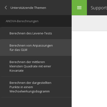
Support 
menu