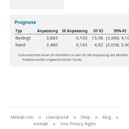
Prognose
Typ
Anpassung
SE Anpassung
DF KI
95%-KI
Bedingt
3,885
0,103
15,58
(3,666; 4,1
Rand
3,480
0,163
4,92
(3,058; 3,9
X kennzeichnet einen im Verhältnis zu den für die Anpassung des Modells
Prädiktorstufen ungewöhnlichen Punkt.
Minitab.com
Lizenzportal
Shop
Blog
Kontakt
Your Privacy Rights