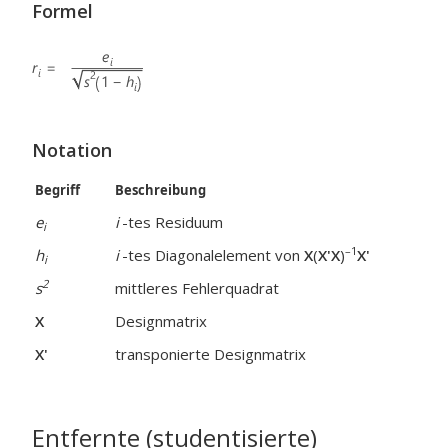
Formel
Notation
Begriff
Beschreibung
e
i
-tes Residuum
i
–1
h
i
-tes Diagonalelement von
X
(
X'X
)
X'
i
2
s
mittleres Fehlerquadrat
X
Designmatrix
X'
transponierte Designmatrix
Entfernte (studentisierte)