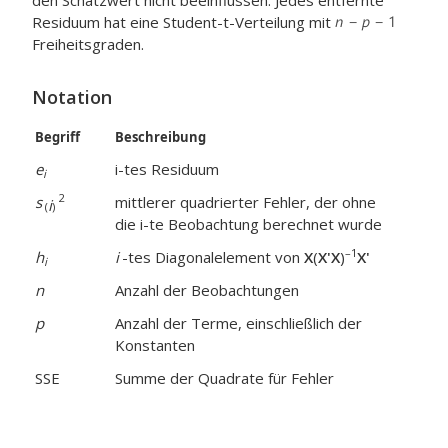
den Schätzwert nicht beeinflussen. Jedes entfernte
Residuum hat eine Student-t-Verteilung mit
Freiheitsgraden.
Notation
Begriff
Beschreibung
e
i-tes Residuum
i
2
s
mittlerer quadrierter Fehler, der ohne
i
(
)
die i-te
Beobachtung berechnet wurde
–1
h
i
-tes Diagonalelement von
X
(
X'X
)
X'
i
n
Anzahl der Beobachtungen
p
Anzahl der Terme, einschließlich der
Konstanten
SSE
Summe der Quadrate für Fehler