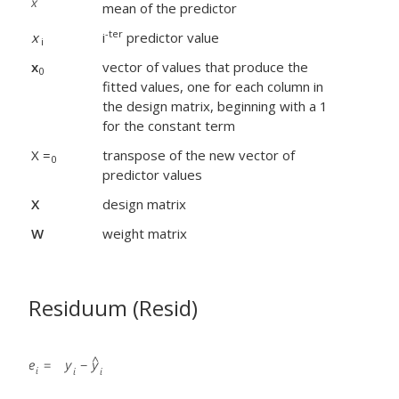
mean of the predictor
-ter
x
i
predictor value
i
x
vector of values that produce the
0
fitted values, one for each column in
the design matrix, beginning with a 1
for the constant term
X =
transpose of the new vector of
0
predictor values
X
design matrix
W
weight matrix
Residuum (Resid)